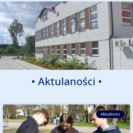
•
A
k
t
u
l
a
n
o
ś
c
i
•
Aktualności