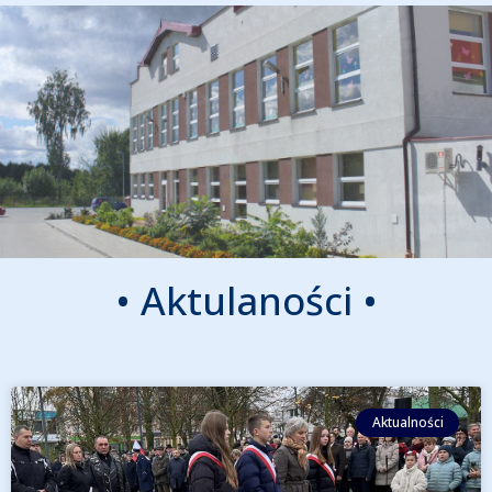
•
A
k
t
u
l
a
n
o
ś
c
i
•
Aktualności